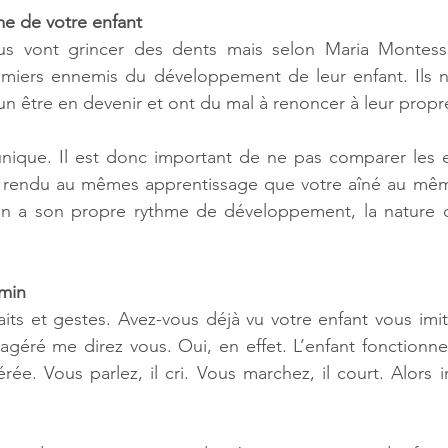
me de votre enfant
us vont grincer des dents mais selon Maria Montessor
emiers ennemis du développement de leur enfant. Ils 
 un être en devenir et ont du mal à renoncer à leur propr
nique. Il est donc important de ne pas comparer les en
s rendu au mêmes apprentissage que votre aîné au même
un a son propre rythme de développement, la nature 
emin
faits et gestes. Avez-vous déjà vu votre enfant vous imit
agéré me direz vous. Oui, en effet. L’enfant fonctionn
ée. Vous parlez, il cri. Vous marchez, il court. Alors i