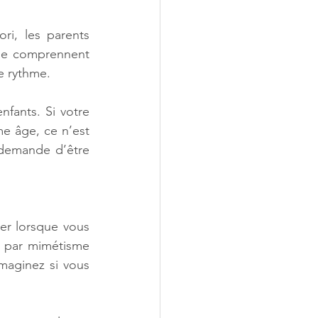
i, les parents 
ne comprennent 
e rythme.
fants. Si votre 
 âge, ce n’est 
demande d’être 
er lorsque vous 
e par mimétisme 
maginez si vous 