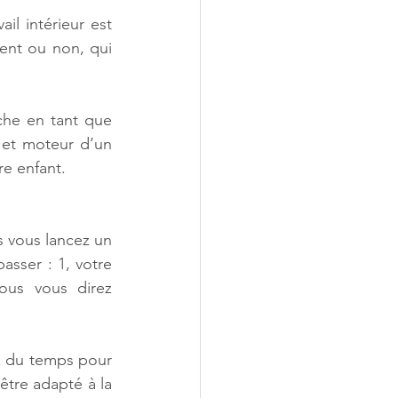
l intérieur est 
nt ou non, qui 
he en tant que 
 et moteur d’un 
re enfant.
 vous lancez un 
asser : 1, votre 
ous vous direz 
z du temps pour 
être adapté à la 