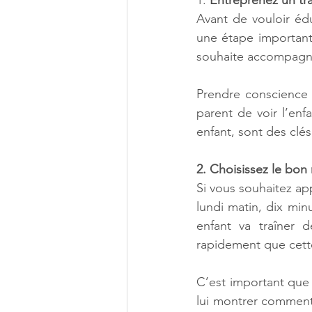
1. 
Entreprenez un tra
Avant de vouloir édu
une étape important
souhaite accompagne
Prendre conscience 
parent de voir l’enf
enfant, sont des clé
2. Choisissez le bo
Si vous souhaitez ap
lundi matin, dix minu
enfant va traîner d
rapidement que cett
C’est important que
lui montrer comment f