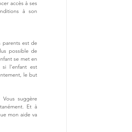
cer accès à ses 
nditions à son 
 parents est de 
lus possible de 
enfant se met en 
i l’enfant est 
ntement, le but 
e Vous suggère 
ntanément. Et à 
que mon aide va 