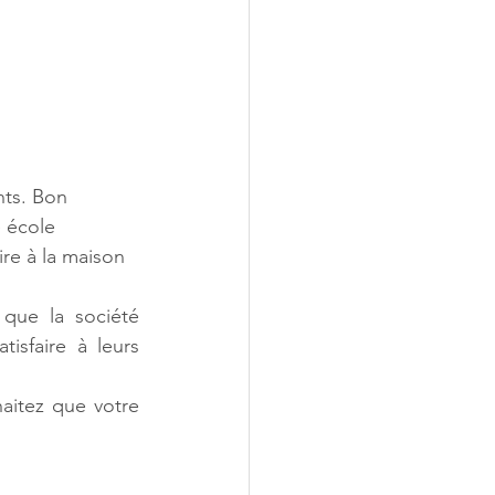
nts. Bon 
 école 
ire à la maison 
que la société 
isfaire à leurs 
itez que votre 