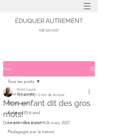
ÉDUQUER AUTREMENT
438 522 0347
Post
Tous les posts
Anne-Laure
Tous les posts
16 mars 2021
2 min de lecture
Mon enfant dit des gros
Montessori
mots!
Enfance (0-6 ans)
Le coin des parents
Dernière mise à jour :
26 mars 2021
Pédagogie par la nature