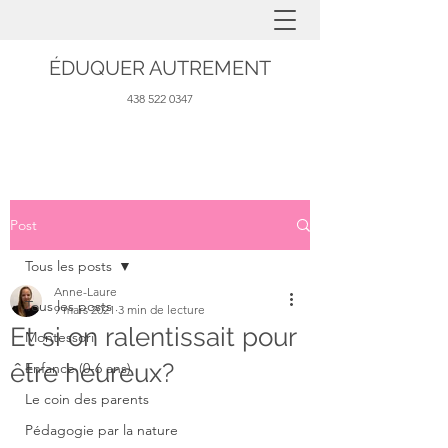
ÉDUQUER AUTREMENT
438 522 0347
Post
Tous les posts
Anne-Laure
Tous les posts
9 mars 2021
3 min de lecture
Et si on ralentissait pour
Montessori
être heureux?
Enfance (0-6 ans)
Le coin des parents
Pédagogie par la nature