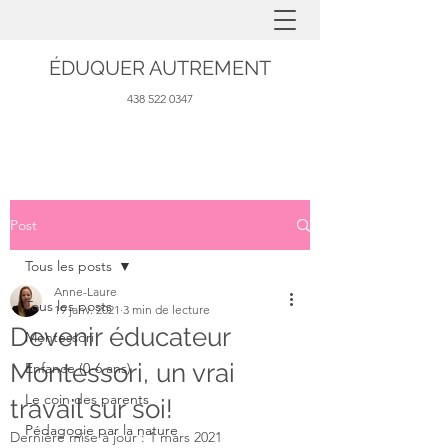
ÉDUQUER AUTREMENT
438 522 0347
Post
Tous les posts
Anne-Laure
Tous les posts
19 janv. 2021
3 min de lecture
Devenir éducateur
Montessori
Montessori, un vrai
Enfance (0-6 ans)
Le coin des parents
travail sur soi!
Pédagogie par la nature
Dernière mise à jour :
1 mars 2021