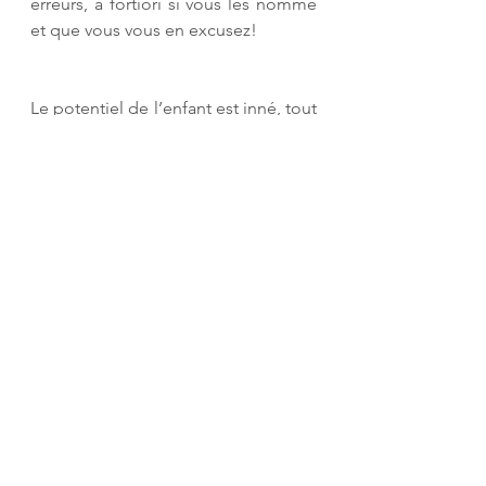
erreurs, a fortiori si vous les nommé 
et que vous vous en excusez! 
Le potentiel de l’enfant est inné, tout 
comme sa capacité à se développer 
dans un contexte de liberté et 
d’amour. Votre posture en tant 
qu’éducateur est donc primordiale. 
Pensez-y à chaque fois que vous 
intervenez auprès d’un enfant. 
Devenir éducateur Montessori est un 
long chemin à parcourir, mais 
tellement enrichissant! 
Montessori
Le rôle de l'éducateur Montessori
Professionnels de la petite enfance